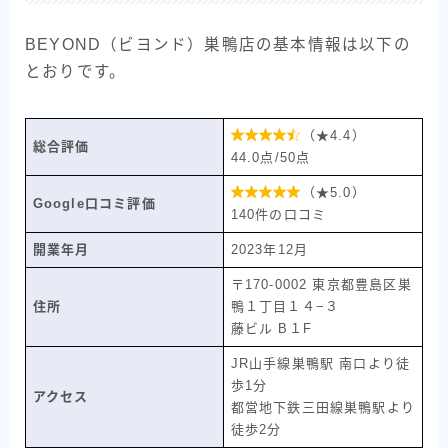
BEYOND（ビヨンド）巣鴨店の基本情報は以下の
とおりです。

（★4.4）
総合評価
44.0点/50点

（★5.0）
Google口コミ評価
140件の口コミ
開業年月
2023年12月
〒170-0002 東京都豊島区巣
住所
鴨１丁目１４−３
藤ビル B１F
JR山手線巣鴨駅 南口より徒
歩1分
アクセス
都営地下鉄三田線巣鴨駅より
徒歩2分