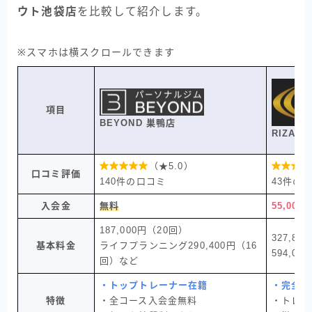
ウト池袋店
を比較して紹介します。
※スマホは横スクロールできます
項目
BEYOND 巣鴨店
RIZAP

（★5.0）

口コミ評価
140件の口コミ
43件の
入会金
無料
55,000
187,000円（20回）
327,8
基本料金
ライフプランニング290,400円（16
594,00
回）など
・トップトレーナー在籍
・完全個
特徴
・全コース入会金無料
・トレー