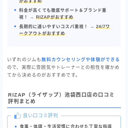
がおすすめ
料金が高くても徹底サポート＆ブランド重
視！
→
RIZAPがおすすめ
長期的に通いやすいコスパ重視！
→
24/7ワ
ークアウトがおすすめ
いずれのジムも
無料カウンセリングや体験ができる
ので、実際に雰囲気やトレーナーとの相性を確かめ
てから決めるのがおすすめです。
RIZAP（ライザップ）池袋西口店の口コミ
評判まとめ
良い口コミ評判
BEYOND
無料カウンセリングを申し込む
食事・体調・生活習慣に合わせた丁寧な指導