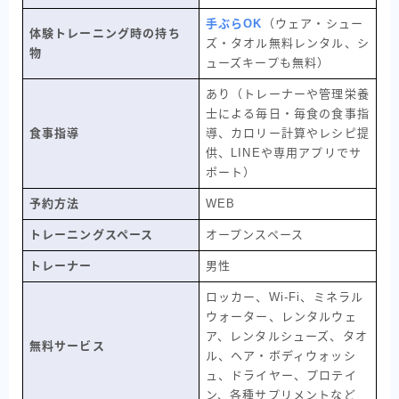
手ぶらOK
（ウェア・シュー
体験トレーニング時の持ち
ズ・タオル無料レンタル、シ
物
ューズキープも無料）
あり（トレーナーや管理栄養
士による毎日・毎食の食事指
食事指導
導、カロリー計算やレシピ提
供、LINEや専用アプリでサ
ポート）
予約方法
WEB
トレーニングスペース
オープンスペース
トレーナー
男性
ロッカー、Wi-Fi、ミネラル
ウォーター、レンタルウェ
ア、レンタルシューズ、タオ
無料サービス
ル、ヘア・ボディウォッシ
ュ、ドライヤー、プロテイ
ン、各種サプリメントなど