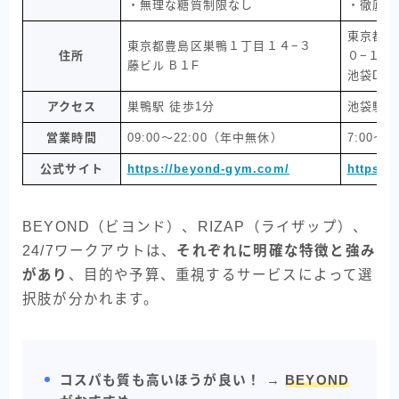
・無理な糖質制限なし
・徹底食
東京都豊
東京都豊島区巣鴨１丁目１４−３
住所
０−１３
藤ビル B１F
池袋Dupl
アクセス
巣鴨駅 徒歩1分
池袋駅 
営業時間
09:00～22:00（年中無休）
7:00～
公式サイト
https://beyond-gym.com/
https://
BEYOND（ビヨンド）、RIZAP（ライザップ）、
24/7ワークアウトは、
それぞれに明確な特徴と強み
があり
、目的や予算、重視するサービスによって選
択肢が分かれます。
コスパも質も高いほうが良い！
→
BEYOND