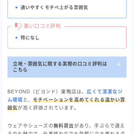
通いやすくモチベ上がる雰囲気
悪い口コミ評判
特になし
立地・雰囲気に関する実際の口コミ評判は
こちら
BEYOND（ビヨンド）巣鴨店は、
広くて清潔なジ
ム環境
と、
モチベーションを高めてくれる温かい雰
囲気
が高く評価されています。
ウェアやシューズの
無料貸出
があり、手ぶらで通え
るのも魅力で、仕事終わりでも気軽に立ち寄れる点