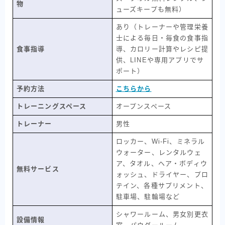
物
ューズキープも無料）
あり（トレーナーや管理栄養
士による毎日・毎食の食事指
食事指導
導、カロリー計算やレシピ提
供、LINEや専用アプリでサ
ポート）
予約方法
こちらから
トレーニングスペース
オープンスペース
トレーナー
男性
ロッカー、Wi-Fi、ミネラル
ウォーター、レンタルウェ
ア、タオル、ヘア・ボディウ
無料サービス
ォッシュ、ドライヤー、プロ
テイン、各種サプリメント、
駐車場、駐輪場など
シャワールーム、男女別更衣
設備情報