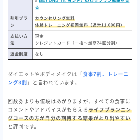
»
BEYOND（ビヨンド）の料金プラン解説を見
る
割引プラ
カウンセリング無料
ン
体験トレーニング初回無料（通常11,000円）
支払い方
現金
法
クレジットカード（一括〜最高24回分割）
返金制度
なし
ダイエットやボディメイクは「
食事7割、トレーニ
ング3割
」と言われています。
回数券よりも値段はあがりますが、すべての食事に
コメントやアドバイスがもらえる
ライフプランニン
グコースの方が自分の期待する結果がより出やすい
と評判です。