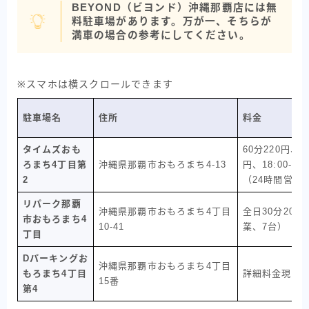
BEYOND（ビヨンド）沖縄那覇店には無
料駐車場があります。万が一、そちらが
満車の場合の参考にしてください。
※スマホは横スクロールできます
駐車場名
住所
料金
タイムズおも
60分220円、2
ろまち4丁目第
沖縄県那覇市おもろまち4-13
円、18:00-08
2
（24時間営業
リパーク那覇
沖縄県那覇市おもろまち4丁目
全日30分200
市おもろまち4
10-41
業、7台）
丁目
Dパーキングお
沖縄県那覇市おもろまち4丁目
もろまち4丁目
詳細料金現地確
15番
第4