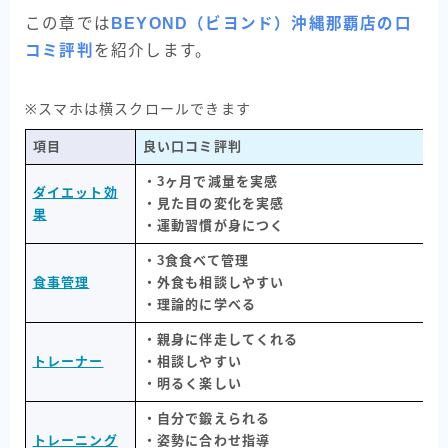
この章では
BEYOND（ビヨンド）沖縄那覇店の口
コミ評判
を紹介します。
※スマホは横スクロールできます
項目
良い口コミ評判
・3ヶ月で減量を実感
ダイエット効
・見た目の変化を実感
果
・運動習慣が身につく
・3食食べて管理
食事管理
・外食も相談しやすい
・理論的に学べる
・親身に伴走してくれる
トレーナー
・相談しやすい
・明るく楽しい
・自分で鍛えられる
トレーニング
・姿勢に合わせ指導