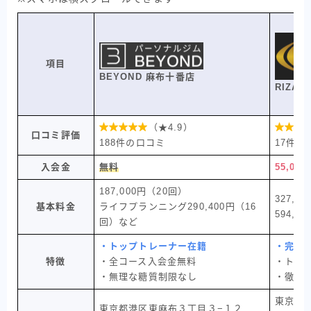
項目
BEYOND 麻布十番店
RIZAP

（★4.9）

口コミ評価
188件の口コミ
17件の
入会金
無料
55,000
187,000円（20回）
327,8
基本料金
ライフプランニング290,400円（16
594,00
回）など
・トップトレーナー在籍
・完全
特徴
・全コース入会金無料
・トレ
・無理な糖質制限なし
・徹底
東京都
東京都港区東麻布３丁目３−１２