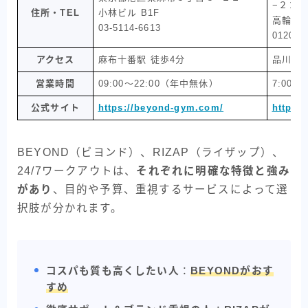
−２２
住所・TEL
小林ビル B1F
高輪カネ
03-5114-6613
0120-7
アクセス
麻布十番駅 徒歩4分
品川駅 
営業時間
09:00～22:00（年中無休）
7:00～
公式サイト
https://beyond-gym.com/
https:/
BEYOND（ビヨンド）、RIZAP（ライザップ）、
24/7ワークアウトは、
それぞれに明確な特徴と強み
があり
、目的や予算、重視するサービスによって選
択肢が分かれます。
コスパも質も高くしたい人
：
BEYONDがおす
すめ