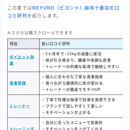
この章では
BEYOND（ビヨンド）麻布十番店の口
コミ評判
を紹介します。
※スマホは横スクロールできます
項目
良い口コミ評判
・2ヶ月半で−11kgの減量に成功
ダイエット効
・体が引き締まり、腰痛や体調も改善
果
・トレーナーの的確な指導で継続しやすい
・個人に合わせた丁寧な食事指導
食事管理
・食べながら健康的に体が変わる
・トレーナーが親身でモチベUP
・丁寧で的確な指導で効果を実感できる
トレーナー
・フランクで話しやすくて楽しい
・モチベーションが上がる
・自分に合ったメニューで効果的
トレーニング
・モチベーションを上げてくれる