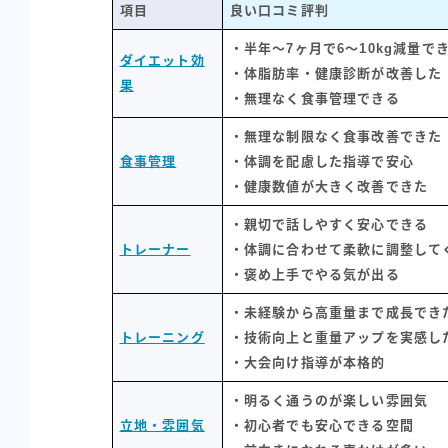
項目
良い口コミ評判
・半年〜7ヶ月で6〜10kg減量で
ダイエット効
・体脂肪率・健康診断が改善した
果
・無理なく食事管理できる
・無理な制限なく食事改善できた
食事管理
・体調を配慮した指導で安心
・健康数値が大きく改善できた
・親切で話しやすく安心できる
トレーナー
・体調に合わせて柔軟に調整して
・褒め上手でやる気が出る
・未経験から高重量まで成長でき
トレーニング
・技術向上と重量アップを実感し
・大会向け指導が本格的
・明るく通うのが楽しい雰囲気
立地・雰囲気
・初心者でも安心できる空間