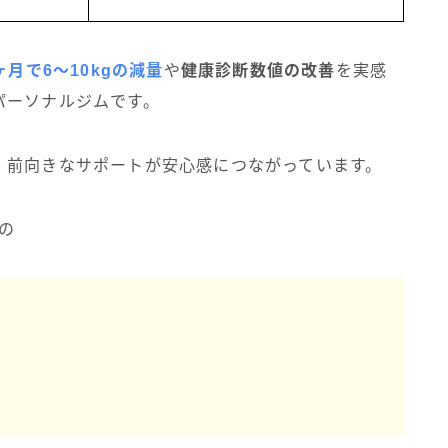
ヶ月で6〜10kgの減量
や
健康診断数値の改善
を実感
パーソナルジムです。
、前向きなサポートが安心感につながっています。
の