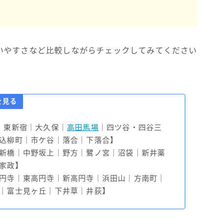
いやすさなど比較しながらチェックしてみてください
を見る
｜東新宿｜大久保｜
高田馬場
｜四ツ谷・四谷三
込柳町｜市ケ谷｜落合｜下落合】
新橋｜中野坂上｜野方｜鷺ノ宮｜沼袋｜新井薬
家政】
円寺｜東高円寺｜新高円寺｜浜田山｜方南町｜
｜富士見ヶ丘｜下井草｜井荻】