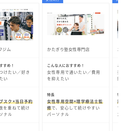
フジム
かたぎり塾女性専門店
エリー
すすめ！
こんな人におすすめ！
こんな
つけたい／好き
女性専用で通いたい／費用
姿勢を
たい
を抑えたい
鍛えた
特長
特長
ブスク×当日予約
女性専用空間×理学療法士監
筋トレ
数を重ねて続け
修
で、安心して続けやすい
で、姿
ソナル
パーソナル
たい人