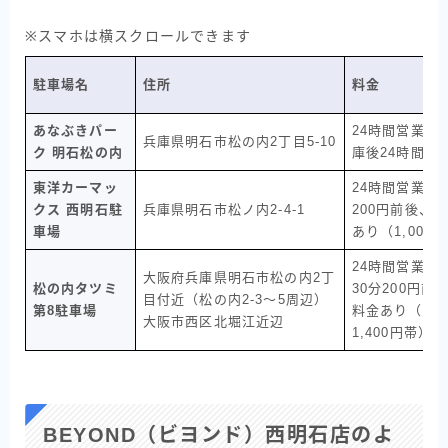
※スマホは横スクロールできます
駐車場名
住所
料金
あなぶきパー
24時間営業、3
兵庫県明石市松の内2丁目5-10
ク 明石松の内
庫後24時間最大
東洋カーマッ
24時間営業、
クス 西明石駐
兵庫県明石市松ノ内2-4-1
200円前後、
車場
あり（1,000
24時間営業、
大阪府兵庫県明石市松の内2丁
松の内タツミ
30分200円前
目付近（松の内2-3〜5周辺）
第8駐車場
料金あり（およそ
大阪市西区北堀江近辺
1,400円帯）
BEYOND（ビヨンド）西明石店のよ