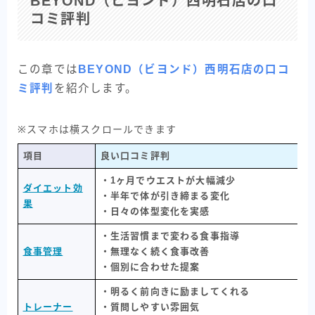
BEYOND（ビヨンド）西明石店の口
コミ評判
この章では
BEYOND（ビヨンド）西明石店の口コ
ミ評判
を紹介します。
※スマホは横スクロールできます
項目
良い口コミ評判
・1ヶ月でウエストが大幅減少
ダイエット効
・半年で体が引き締まる変化
果
・日々の体型変化を実感
・生活習慣まで変わる食事指導
食事管理
・無理なく続く食事改善
・個別に合わせた提案
・明るく前向きに励ましてくれる
トレーナー
・質問しやすい雰囲気