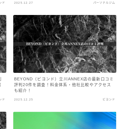
ンド
2025.12.27
パーソナルジム
判
BEYOND（ビヨンド）立川ANNEX店の最新口コミ
紹
評判20件を調査！料金体系・他社比較やアクセス
も紹介！
ンド
2025.12.25
ビヨンド