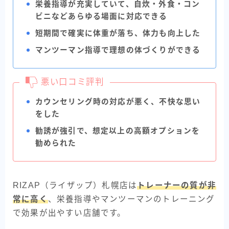
栄養指導が充実していて、自炊・外食・コン
ビニなどあらゆる場面に対応できる
短期間で確実に体重が落ち、体力も向上した
マンツーマン指導で理想の体づくりができる
悪い口コミ評判
カウンセリング時の対応が悪く、不快な思い
をした
勧誘が強引で、想定以上の高額オプションを
勧められた
RIZAP（ライザップ）札幌店は
トレーナーの質が非
常に高く
、栄養指導やマンツーマンのトレーニング
で効果が出やすい店舗です。
BEYOND
無料カウンセリングを申し込む