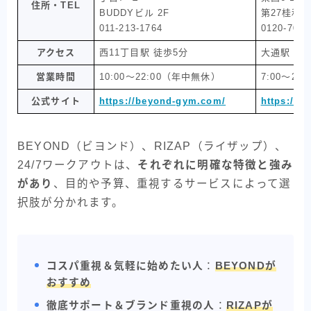
住所・TEL
BUDDYビル 2F
第27桂和ビ
011-213-1764
0120-700-
アクセス
西11丁目駅 徒歩5分
大通駅 徒
営業時間
10:00～22:00（年中無休）
7:00～2
公式サイト
https://beyond-gym.com/
https://w
BEYOND（ビヨンド）、RIZAP（ライザップ）、
24/7ワークアウトは、
それぞれに明確な特徴と強み
があり
、目的や予算、重視するサービスによって選
択肢が分かれます。
コスパ重視＆気軽に始めたい人
：
BEYONDが
おすすめ
徹底サポート＆ブランド重視の人
：
RIZAPが