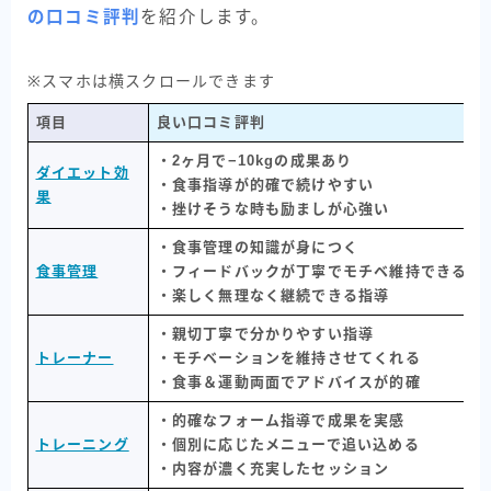
の口コミ評判
を紹介します。
※スマホは横スクロールできます
項目
良い口コミ評判
・2ヶ月で−10kgの成果あり
ダイエット効
・食事指導が的確で続けやすい
果
・挫けそうな時も励ましが心強い
・食事管理の知識が身につく
食事管理
・フィードバックが丁寧でモチベ維持できる
・楽しく無理なく継続できる指導
・親切丁寧で分かりやすい指導
トレーナー
・モチベーションを維持させてくれる
・食事＆運動両面でアドバイスが的確
・的確なフォーム指導で成果を実感
トレーニング
・個別に応じたメニューで追い込める
・内容が濃く充実したセッション