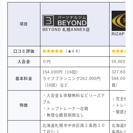
項目
BEYOND 札幌
ANNEX
店
RIZAP 札
口コミ評価

（★4.8）

入会金
０円
55,000円
154,000円（16回）
327,800
基本料金
ライフプランニング262,000円
594,000
（16回）など
員）
・入会金＆体験無料などリーズナ
・完全個室
ブル
特徴
・トレーナ
・トップトレーナー在籍
・徹底食事
・無理な糖質制限なし
北海道札幌市中央区南２条西１０
北海道札幌
丁目7−１
条西6-1-4