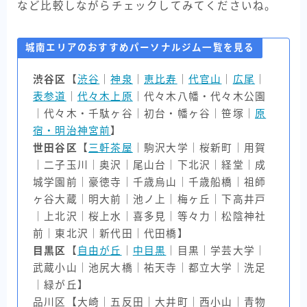
など比較しながらチェックしてみてくださいね。
城南エリアのおすすめパーソナルジム一覧を見る
渋谷区
【
渋谷
｜
神泉
｜
恵比寿
｜
代官山
｜
広尾
｜
表参道
｜
代々木上原
｜代々木八幡・代々木公園
｜代々木・千駄ヶ谷｜初台・幡ヶ谷｜笹塚｜
原
宿・明治神宮前
】
世田谷区
【
三軒茶屋
｜駒沢大学｜桜新町｜用賀
｜二子玉川｜奥沢｜尾山台｜下北沢｜経堂｜成
城学園前｜豪徳寺｜千歳烏山｜千歳船橋｜祖師
ヶ谷大蔵｜明大前｜池ノ上｜梅ヶ丘｜下高井戸
｜上北沢｜桜上水｜喜多見｜等々力｜松陰神社
前｜東北沢｜新代田｜代田橋】
目黒区
【
自由が丘
｜
中目黒
｜目黒｜学芸大学｜
武蔵小山｜池尻大橋｜祐天寺｜都立大学｜洗足
｜緑が丘】
品川区【大崎｜五反田｜大井町｜西小山｜青物