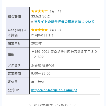

（★3.4）
総合評価
33.5点/50点
»
当サイトの総合評価の算出方法について
Google口コ

（★4.9）
ミ評価
214件の口コミ
開業年月
2023年
〒150-0001 東京都渋谷区神宮前５丁目３０
住所
−２ 502
アクセス
渋谷駅 徒歩5分
営業時間
9:00～23:00
定休日
年中無休
公式HP
https://bbb-tripleb.com/lp/
＼ 通い放題プランあり！ ／