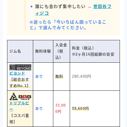
誰にも会わず集中したい →
世田谷フ
ィジコ
※迷ったら「今いちばん困っているこ
と」で選んでみてください。
入会金
料金（税込）
ジム名
無料体験
（税
※2ヶ月16回総額の目安
込）
ビヨンド
あり
無料
290,400円
【総合おす
すめNo.1】
トリプルビ
33,00
あり
59,600円
ー
0円
【コスパ重
視】