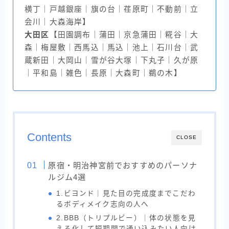
横丁｜戸越銀座｜旗の台｜荏原町｜不動前｜立
会川｜大森海岸】
大田区
【田園調布｜蒲田｜京急蒲田｜糀谷｜大
森｜梅屋敷｜西馬込｜馬込｜池上｜石川台｜武
蔵新田｜大岡山｜雪が谷大塚｜下丸子｜久が原
｜平和島｜雑色｜長原｜大森町｜鵜の木】
Contents
CLOSE
原宿・明治神宮前でおすすめのパーソナ
ルジム4選
1.ビヨンド｜見た目の完成度までこだわ
るボディメイク志向の人へ
2.BBB（トリプルビー）｜体の状態を見
える化して短期間で通い込みたい人向け