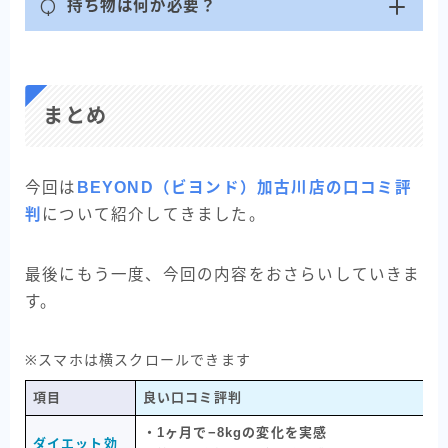
Q
持ち物は何が必要？
まとめ
今回は
BEYOND（ビヨンド）加古川店の口コミ評
判
について紹介してきました。
最後にもう一度、今回の内容をおさらいしていきま
す。
※スマホは横スクロールできます
項目
良い口コミ評判
BEYOND
・1ヶ月で−8kgの変化を実感
無料カウンセリングを申し込む
ダイエット効