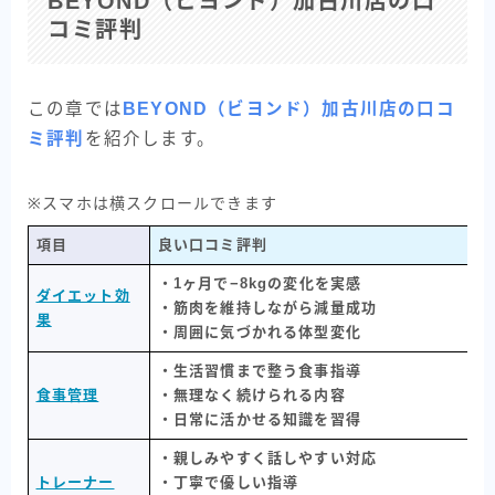
BEYOND（ビヨンド）加古川店の口
コミ評判
この章では
BEYOND（ビヨンド）加古川店の口コ
ミ評判
を紹介します。
※スマホは横スクロールできます
項目
良い口コミ評判
・1ヶ月で−8kgの変化を実感
ダイエット効
・筋肉を維持しながら減量成功
果
・周囲に気づかれる体型変化
・生活習慣まで整う食事指導
食事管理
・無理なく続けられる内容
・日常に活かせる知識を習得
・親しみやすく話しやすい対応
トレーナー
・丁寧で優しい指導