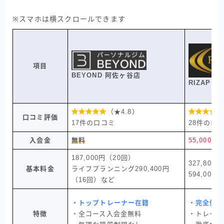
※スマホは横スクロールできます
項目
BEYOND 阿佐ヶ谷店
RIZAP 

（★4.8）

口コミ評価
17件の口コミ
28件の口
入会金
無料
55,000円
187,000円（20回）
327,800
基本料金
ライフプランニング290,400円
594,000円
（16回）など
・トップトレーナー在籍
・完全個室
BEYOND
特徴
・全コース入会金無料
・トレーナ
無料カウンセリングを申し込む