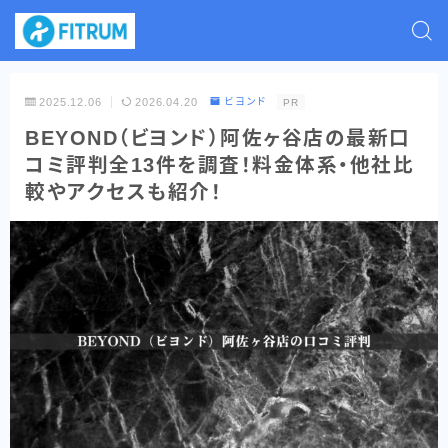
2025.12.06
2026.04.20
ビヨンド
PR
BEYOND（ビヨンド）阿佐ヶ谷店の最新口
コミ評判全13件を調査！料金体系・他社比
較やアクセスも紹介！