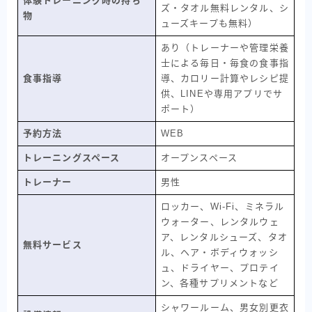
体験トレーニング時の持ち
ズ・タオル無料レンタル、シ
物
ューズキープも無料）
あり（トレーナーや管理栄養
士による毎日・毎食の食事指
食事指導
導、カロリー計算やレシピ提
供、LINEや専用アプリでサ
ポート）
予約方法
WEB
トレーニングスペース
オープンスペース
トレーナー
男性
ロッカー、Wi-Fi、ミネラル
ウォーター、レンタルウェ
ア、レンタルシューズ、タオ
無料サービス
ル、ヘア・ボディウォッシ
ュ、ドライヤー、プロテイ
ン、各種サプリメントなど
シャワールーム、男女別更衣