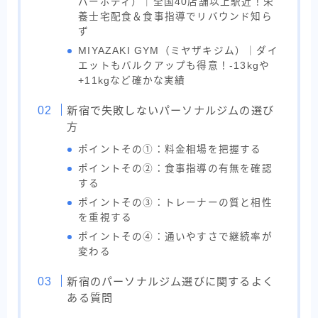
パーボディ）｜全国40店舗以上駅近！栄
養士宅配食＆食事指導でリバウンド知ら
ず
MIYAZAKI GYM（ミヤザキジム）｜ダイ
エットもバルクアップも得意！-13kgや
+11kgなど確かな実績
新宿で失敗しないパーソナルジムの選び
方
ポイントその①：料金相場を把握する
ポイントその②：食事指導の有無を確認
する
ポイントその③：トレーナーの質と相性
を重視する
ポイントその④：通いやすさで継続率が
変わる
新宿のパーソナルジム選びに関するよく
ある質問