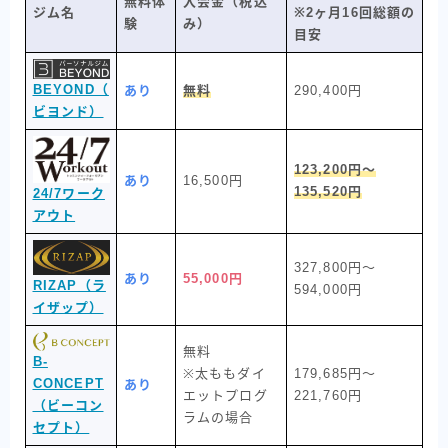
無料体
入会金（税込
ジム名
※2ヶ月16回総額の
験
み）
目安
BEYOND（
あり
無料
290,400円
ビヨンド）
123,200円〜
あり
16,500円
135,520円
24/7ワーク
アウト
327,800円〜
あり
55,000円
RIZAP（ラ
594,000円
イザップ）
無料
B-
※太ももダイ
179,685円〜
CONCEPT
あり
エットプログ
221,760円
（ビーコン
ラムの場合
セプト）