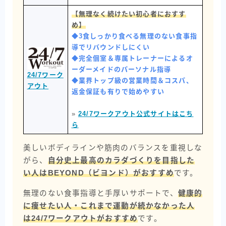
【無理なく続けたい初心者におすす
め】
◆3食しっかり食べる無理のない食事指
導でリバウンドしにくい
◆完全個室＆専属トレーナーによるオ
ーダーメイドのパーソナル指導
24/7ワーク
◆業界トップ級の営業時間＆コスパ、
アウト
返金保証も有りで始めやすい
»
24/7ワークアウト公式サイトはこち
ら
美しいボディラインや筋肉のバランスを重視しな
がら、
自分史上最高のカラダづくりを目指した
い人はBEYOND（ビヨンド）がおすすめ
です。
無理のない食事指導と手厚いサポートで、
健康的
に痩せたい人・これまで運動が続かなかった人
は24/7ワークアウトがおすすめ
です。