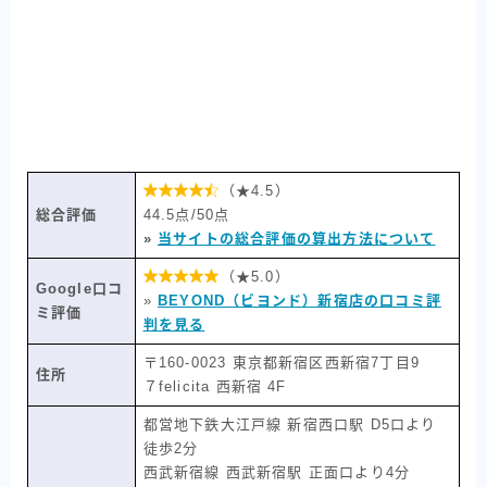

（★4.5）
総合評価
44.5点/50点
»
当サイトの総合評価の算出方法について

（★5.0）
Google口コ
»
BEYOND（ビヨンド）新宿店の口コミ評
ミ評価
判を見る
〒160-0023 東京都新宿区西新宿7丁目9
住所
７felicita 西新宿 4F
都営地下鉄大江戸線 新宿西口駅 D5口より
徒歩2分
西武新宿線 西武新宿駅 正面口より4分