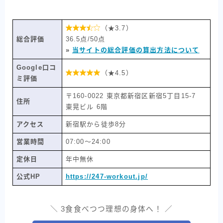

（★3.7）
総合評価
36.5点/50点
»
当サイトの総合評価の算出方法について
Google口コ

（★4.5）
ミ評価
〒160-0022 東京都新宿区新宿5丁目15-7
住所
東晃ビル 6階
アクセス
新宿駅から徒歩8分
営業時間
07:00〜24:00
定休日
年中無休
公式HP
https://247-workout.jp/
＼ 3食食べつつ理想の身体へ！ ／