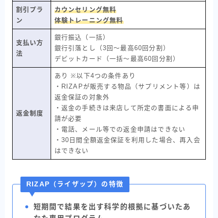
割引プラ
カウンセリング無料
ン
体験トレーニング無料
銀行振込（一括）
支払い方
銀行引落とし（3回〜最高60回分割）
法
デビットカード（一括〜最高60回分割）
あり ※以下4つの条件あり
・RIZAPが販売する物品（サプリメント等）は
返金保証の対象外
・返金の手続きは来店して所定の書面による申
返金制度
請が必要
・電話、メール等での返金申請はできない
・30日間全額返金保証を利用した場合、再入会
はできない
RIZAP（ライザップ）の特徴
短期間で結果を出す科学的根拠に基づいたあ