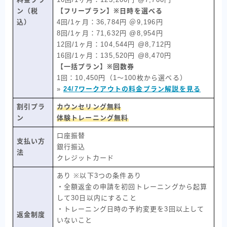
ン（税
【フリープラン】※日時を選べる
込）
4回/1ヶ月：36,784円 ＠9,196円
8回/1ヶ月：71,632円 @8,954円
12回/1ヶ月：104,544円 @8,712円
16回/1ヶ月：135,520円 @8,470円
【一括プラン】※回数券
1回：10,450円（1〜100枚から選べる）
»
24/7ワークアウトの料金プラン解説を見る
割引プラ
カウンセリング無料
ン
体験トレーニング無料
口座振替
支払い方
銀行振込
法
クレジットカード
あり ※以下3つの条件あり
・全額返金の申請を初回トレーニングから起算
して30日以内にすること
・トレーニング日時の予約変更を3回以上して
返金制度
いないこと