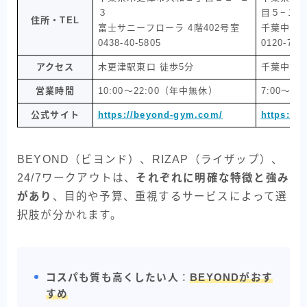
３
目５−１
住所・TEL
富士サニーフローラ 4階402号室
千葉中央ト
0438-40-5805
0120-700
アクセス
木更津駅東口 徒歩5分
千葉中央駅
営業時間
10:00～22:00（年中無休）
7:00～2
公式サイト
https://beyond-gym.com/
https://w
BEYOND（ビヨンド）、RIZAP（ライザップ）、
24/7ワークアウトは、
それぞれに明確な特徴と強み
があり
、目的や予算、重視するサービスによって選
択肢が分かれます。
コスパも質も高くしたい人
：
BEYONDがおす
すめ