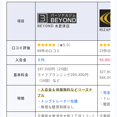
項目
BEYOND 木更津店
RIZAP 

（★5.0）

口コミ評価
88件の口コミ
23件の口
入会金
０円
55,000円
187,000円（20回）
327,80
基本料金
ライフプランニング290,400円
594,000
（16回）など
・入会金＆体験無料などリーズナ
・完全個
ブル
特徴
・トレー
・トップトレーナー在籍
・徹底食
・無理な糖質制限なし
千葉県木更津市大和２丁目１２−１
千葉県千