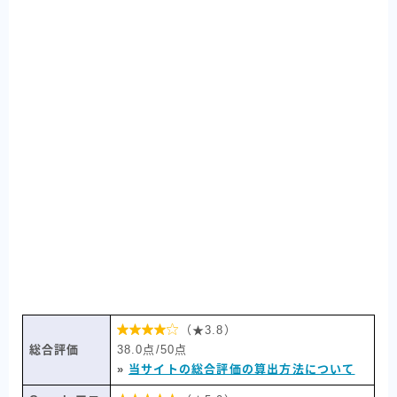

（★3.8）
総合評価
38.0点/50点
»
当サイトの総合評価の算出方法について
BEYOND
無料カウンセリングを申し込む