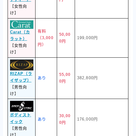
【女性向
け】
有料
Carat（カ
50,00
（3,000
199,000円
ラット）
0円
円）
【女性向
け】
RIZAP（ラ
55,00
あり
382,800円
イザップ）
0円
【男性向
け】
ボディスト
30,00
あり
176,000円
イック
0円
【男性向
け】