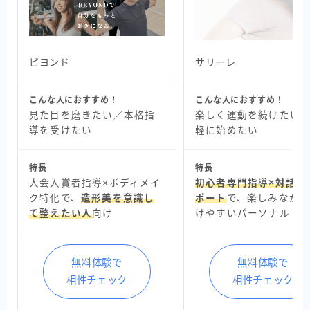
ビヨンド
サリーレ
こんな人におすすめ！
こんな人におすすめ！
見た目を磨きたい／本格指
楽しく運動を続けたい
導を受けたい
軽に始めたい
特長
特長
大会入賞者指導×ボディメイ
初心者専門指導×対話重
ク特化で、
造形美を意識し
ポート
で、楽しみなが
て整えたい人
向け
けやすいパーソナル
無料体験で
無料体験で
相性チェック
相性チェック