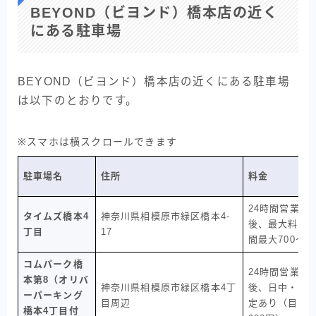
BEYOND（ビヨンド）橋本店の近く
にある駐車場
BEYOND（ビヨンド）橋本店の近くにある駐車場
は以下のとおりです。
※スマホは横スクロールできます
駐車場名
住所
料金
24時間営業、6
タイムズ橋本4
神奈川県相模原市緑区橋本4-
後、最大料金あ
丁目
17
間最大700〜9
コムパーク橋
24時間営業、6
本第8（オリバ
神奈川県相模原市緑区橋本4丁
後、日中・夜
ーパーキング
目周辺
定あり（目安：
橋本4丁目付