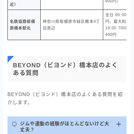
900円）
近）
全日 00:00〜24
名鉄協商相模
神奈川県相模原市緑区橋本4丁
円、最大料金：全
原橋本駅北
目周辺
19:00 700円、
400円
BEYOND（ビヨンド）橋本店のよく
ある質問
BEYOND（ビヨンド）橋本店のよくある質問を紹
介します。
Q
ジムや運動の経験がほとんどないけど大
BEYOND
丈夫？
無料カウンセリングを申し込む