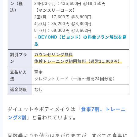
ン（税
24回/3ヶ月：435,600円 @18,150円
込）
【マンスリーコース】
2回/月：17,600円 @8,800円
4回/月：35,200円 @8,800円
8回/月：69,300円 @8,662円
»
BEYOND（ビヨンド）の料金プラン解説を見
る
割引プラ
カウンセリング無料
ン
体験トレーニング初回無料（通常11,000円）
支払い方
現金
法
クレジットカード（一括〜最高24回分割）
返金制度
なし
ダイエットやボディメイクは「
食事7割、トレーニ
ング3割
」と言われています。
回数券よりも値段はあがりますが、すべての食事に