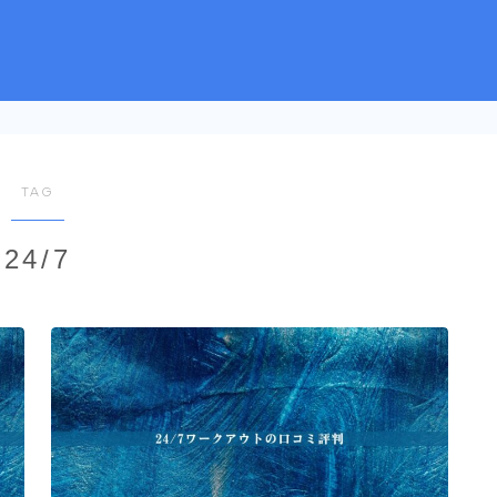
TAG
24/7