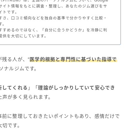
FITRUM）は、全国のパーソナルジムについて、Google
サイト情報をもとに調査・整理し、あなたのジム選びをサ
イトです。
すさ、口コミ傾向などを独自の基準で分かりやすく比較・
す。
すすめるのではなく、「自分に合うかどうか」を冷静に判
提供を大切にしています。
が残る人が、“
医学的根拠と専門性に基づいた指導で
ーソナルジムです。
析してくれる
」「
理論がしっかりしていて安心でき
た声が多く見られます。
事前に整理しておきたいポイントもあり、感情だけで
大切です。