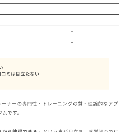
−
−
−
−
い
口コミは目立たない
レーナーの専門性・トレーニングの質・理論的なアプ
ジムです。
るから納得できる
」という声が目立ち、感覚頼りでは